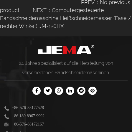
PREV：No previous
product
NEXT：Computergesteuerte
Bandschneidemaschine Heißschneidemesser (Fase /
rechter Winkel) JM-120HX
24 Jahre spezialisiert auf die Herstellung von
verschiedenen
Bandschneidemaschinen
.
+86-576-88177528
+86 189 8967 9992
+86-576-88172167