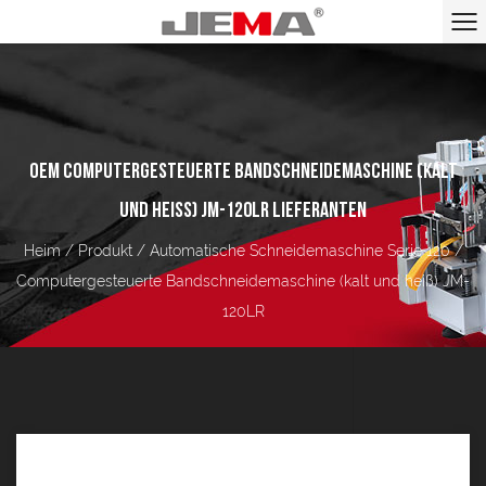
OEM COMPUTERGESTEUERTE BANDSCHNEIDEMASCHINE (KALT
e
UND HEISS) JM-120LR LIEFERANTEN
Heim
/
Produkt
/
Automatische Schneidemaschine Serie 120
/
Computergesteuerte Bandschneidemaschine (kalt und heiß) JM-
120LR