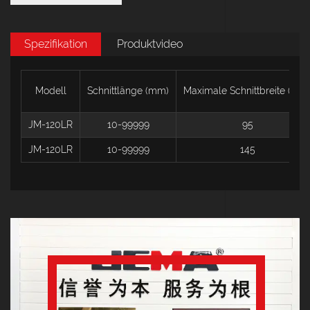
Spezifikation
Produktvideo
Modell
Schnittlänge (mm)
Maximale Schnittbreite (mm
JM-120LR
10-99999
95
JM-120LR
10-99999
145