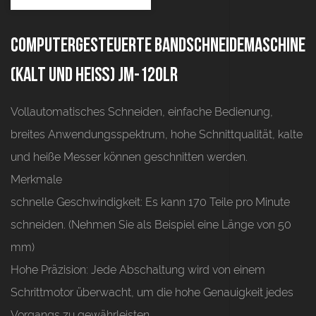
Computergesteuerte Bandschneidemaschine
(kalt und heiß) JM-120LR
Vollautomatisches Schneiden, einfache Bedienung,
breites Anwendungsspektrum, hohe Schnittqualität, kalte
und heiße Messer können geschnitten werden.
Merkmale
schnelle Geschwindigkeit:
Es kann 170 Teile pro Minute
schneiden. (Nehmen Sie als Beispiel eine Länge von 50
mm)
Hohe Präzision:
Jede Abschaltung wird von einem
Schrittmotor überwacht, um die hohe Genauigkeit jedes
Vorgangs zu gewährleisten.