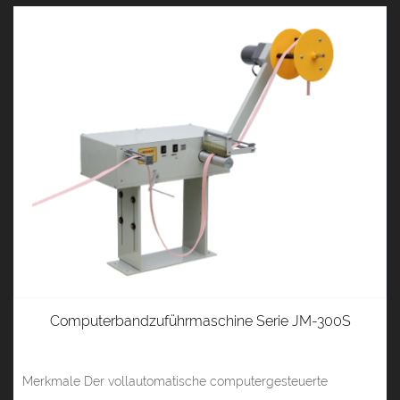
Computerbandzuführmaschine Serie JM-300S
Merkmale Der vollautomatische computergesteuerte