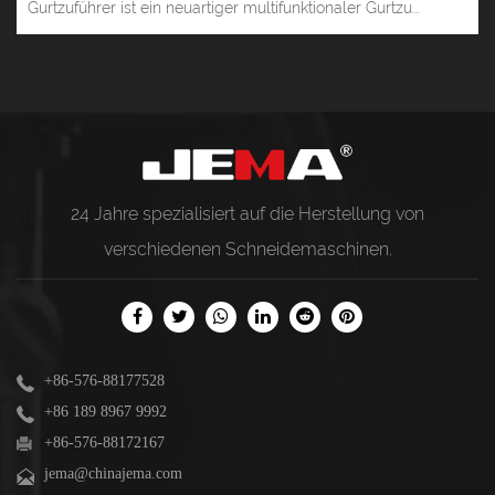
Gurtzuführer ist ein neuartiger multifunktionaler Gurtzu...
24 Jahre spezialisiert auf die Herstellung von
verschiedenen
Schneidemaschinen
.
+86-576-88177528
+86 189 8967 9992
+86-576-88172167
jema@chinajema.com