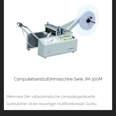
Computerbandzuführmaschine Serie JM-300M
Merkmale Der vollautomatische computergesteuerte
Gurtzuführer ist ein neuartiger multifunktionaler Gurtzu...