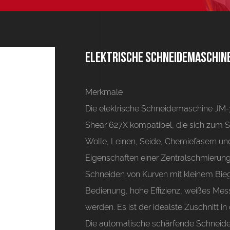
Elektrische Schneidemaschine
Merkmale
Die elektrische Schneidemaschine JM-
Shear 627X kompatibel, die sich zum S
Wolle, Leinen, Seide, Chemiefasern und
Eigenschaften einer Zentralschmierung
Schneiden von Kurven mit kleinem Bieg
Bedienung, hohe Effizienz, weißes Me
werden. Es ist der idealste Zuschnitt i
Die automatische schärfende Schnei