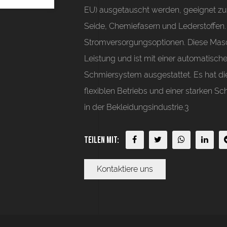
EU) ausgetauscht werden, geeignet zu
Seide, Chemiefasern und Lederstoffen.
Stromversorgungsoptionen. Diese Masch
Leistung und ist mit einer automatisc
Schmiersystem ausgestattet. Es hat die
flexiblen Betriebs und einer starken Sc
in der Bekleidungsindustrie.3
Teilen mit:
Kontaktiere uns