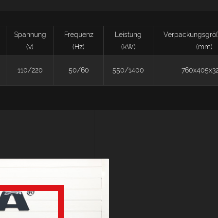
Spannung
Frequenz
Leistung
Verpackungsgrö
(v)
(Hz)
(kW)
(mm)
110/220
50/60
550/1400
760x405x3