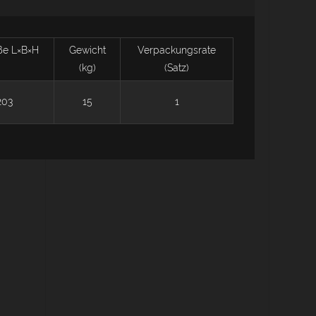
ße L×B×H
Gewicht
Verpackungsrate
(kg)
(Satz)
203
15
1