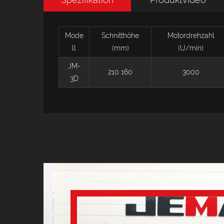
Mode
Schnitthöhe
Motordrehzahl
ll
(mm)
(U/min)
JM-
210 160
3000
3D